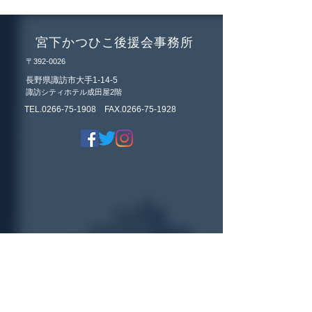
基本的なご協力よ
いします。
宮下かつひこ後援会事務所
〒392-0026
長野県諏訪市大手1-14-5
諏訪シティホテル成田屋2階
TEL.0266-75-1908 FAX.0266-75-1928