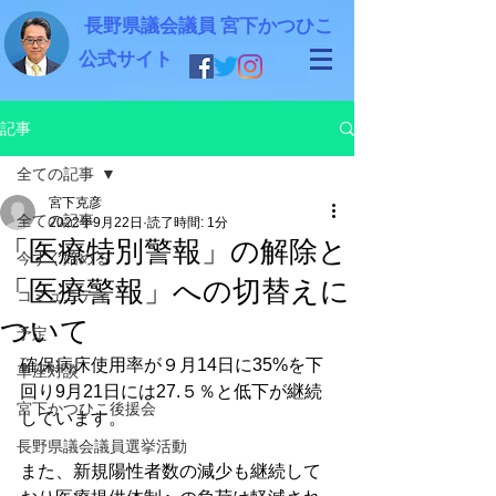
長野県議会議員 宮下かつひこ
公式サイト
記事
全ての記事
宮下克彦
全ての記事
2022年9月22日
読了時間: 1分
「医療特別警報」の解除と
今すぐ始める
「医療警報」への切替えに
コミュニティ
ついて
予定
確保病床使用率が９月14日に35%を下
車座対談
回り9月21日には27.５％と低下が継続
宮下かつひこ後援会
しています。
長野県議会議員選挙活動
また、新規陽性者数の減少も継続して