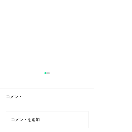
諏訪地域を含む
で医療警報解除
2024年9月20日
コメント
感染症による入院
し、諏訪地域を含
で医療警報が解除
天理駅前のまちづくりを
コメントを追加…
た。 今後も感染
視察
高齢者等のワクチ