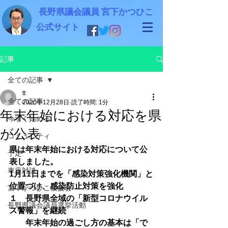
長野県議会議員 宮下かつひこ
公式サイト
記事
全ての記事
tt
全ての記事
2020年12月28日
読了時間: 1分
年末年始における対応を県
今すぐ始める
が公表
コミュニティ
県は年末年始における対応について公
予定
表しました。
車座対談
1月11日までを「感染対策強化機関」と
位置づけ、感染防止対策を強化
宮下かつひこ後援会
１　長野県全域の「新型コロナウイル
長野県議会議員選挙活動
ス警報」を継続
　　年末年始の過ごし方の基本は「で