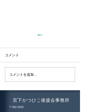
諏訪地域を含む
で医療警報解除
2024年9月20日
コメント
感染症による入院
し、諏訪地域を含
で医療警報が解除
天理駅前のまちづくりを
コメントを追加…
た。 今後も感染
視察
高齢者等のワクチ
基本的なご協力よ
いします。
宮下かつひこ後援会事務所
〒392-0026