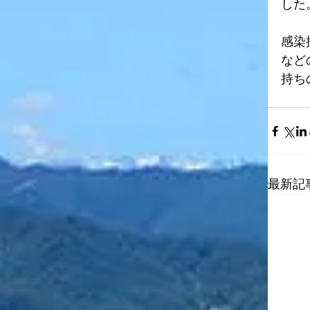
した
感染
など
持ち
最新記