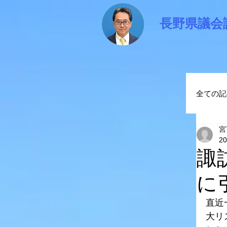
長野県議会
全ての記
宮
宮
2
諏
に
直近
大リ