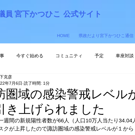
議員 宮下かつひこ
公式サイト
HOME
県政だより宮下かつひこ通信
事
今すぐ始める
コミュニティ
予定
車座対談
下克彦
下かつひこ後援会
長野県議会議員選挙活動
022年7月6日
読了時間: 1分
訪圏域の感染警戒レベルが
引き上げられました
一週間の新規陽性者数が66人（人口10万人当たり34.0
スクが上昇したので諏訪圏域の感染警戒レベルが１から