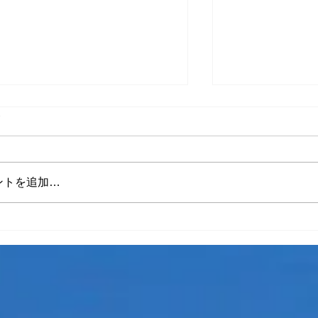
ト
県政報告会
ントを追加…
天理駅前のま