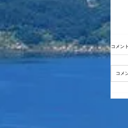
コメン
新春
コメ