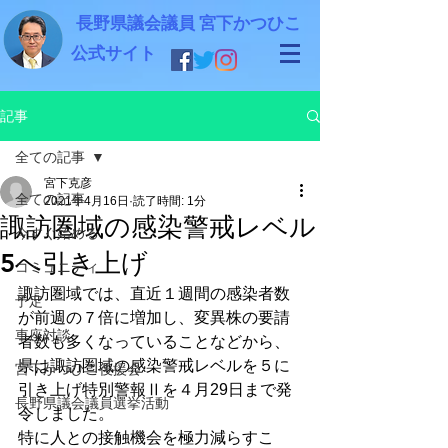
長野県議会議員 宮下かつひこ
公式サイト
記事
全ての記事
宮下克彦
全ての記事
2021年4月16日
読了時間: 1分
諏訪圏域の感染警戒レベル
今すぐ始める
5へ引き上げ
コミュニティ
諏訪圏域では、直近１週間の感染者数
予定
が前週の７倍に増加し、変異株の要請
車座対談
者数も多くなっていることなどから、
県は諏訪圏域の感染警戒レベルを５に
宮下かつひこ後援会
引き上げ特別警報Ⅱを４月29日まで発
長野県議会議員選挙活動
令しました。
特に人との接触機会を極力減らすこ