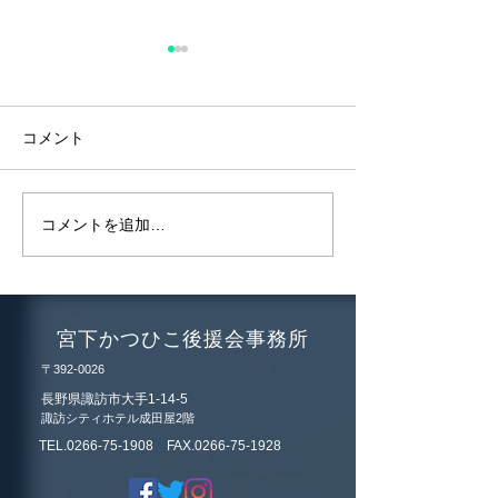
諏訪地域を含む
で医療警報解除
2024年9月20日
コメント
感染症による入院
し、諏訪地域を含
で医療警報が解除
天理駅前のまちづくりを
コメントを追加…
た。 今後も感染
視察
高齢者等のワクチ
基本的なご協力よ
いします。
宮下かつひこ後援会事務所
〒392-0026
長野県諏訪市大手1-14-5
諏訪シティホテル成田屋2階
TEL.0266-75-1908 FAX.0266-75-1928