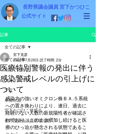
長野県議会議員 宮下かつひこ
公式サイト
記事
全ての記事
宮下克彦
全ての記事
2022年7月28日
読了時間: 2分
医療特別警報の発出に伴う
今すぐ始める
感染警戒レベルの引上げに
コミュニティ
ついて
予定
感染力の強いオミクロン株ＢＡ.５系統
車座対談
への置き換わりにより、連日、過去に
宮下かつひこ後援会
経験のない人数の新規陽性者が確認さ
れており、このまま増加し続けると医
長野県議会議員選挙活動
療のひっ迫が懸念される状態であるこ