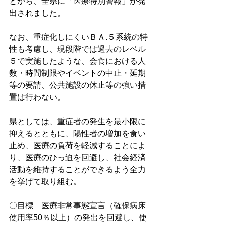
とから、全県に「医療特別警報」が発
出されました。
なお、重症化しにくいＢＡ.５系統の特
性も考慮し、現段階では過去のレベル
５で実施したような、会食における人
数・時間制限やイベントの中止・延期
等の要請、公共施設の休止等の強い措
置は行わない。
県としては、重症者の発生を最小限に
抑えるとともに、陽性者の増加を食い
止め、医療の負荷を軽減することによ
り、医療のひっ迫を回避し、社会経済
活動を維持することができるよう全力
を挙げて取り組む。
〇目標　医療非常事態宣言（確保病床
使用率50％以上）の発出を回避し、使