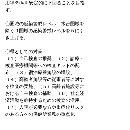
用率35％を安定的に下回ることを目指
す。
〇圏域の感染警戒レベル　木曽圏域を
除く９圏域の感染警戒レベルを５に引
き上げる。
〇県としての対策
（１）自己検査の推奨、（２）診療・
検査医療機関等への検査キットの配
布、（３）宿泊療養施設の増設、
（４）高齢者施設等の従事者等に対す
る検査の実施、（５）高齢者施設等に
おける自主検査の補助、（６）社会経
済活動を維持するための検査の活用、
（７）入院が必要な方や重症化リスク
のある方への保健所業務の重点化