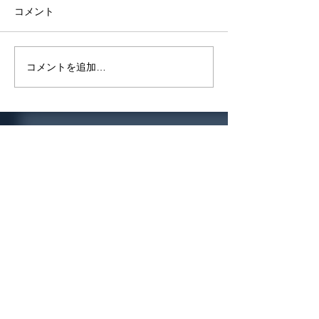
2024年9月20日
コメント
感染症による入院
し、諏訪地域を含
で医療警報が解除
天理駅前のまちづくりを
コメントを追加…
た。 今後も感染
視察
高齢者等のワクチ
基本的なご協力よ
いします。
宮下かつひこ後援会事務所
〒392-0026
長野県諏訪市大手1-14-5
諏訪シティホテル成田屋2階
TEL.0266-75-1908 FAX.0266-75-1928