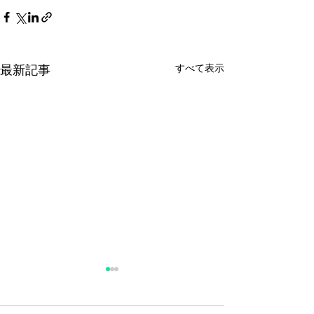
すべて表示
最新記事
諏訪地域を含む
で医療警報解除