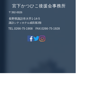
いします。
宮下かつひこ後援会事務所
〒392-0026
長野県諏訪市大手1-14-5
諏訪シティホテル成田屋2階
TEL.0266-75-1908 FAX.0266-75-1928