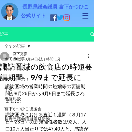
長野県議会議員 宮下かつひこ
公式サイト
記事
全ての記事
宮下克彦
全ての記事
2021年8月24日
読了時間: 1分
諏訪圏域の飲食店の時短要
今すぐ始める
請期間、9/9まで延長に
コミュニティ
諏訪圏域の営業時間の短縮等の要請期
予定
間が8月26日から9月9日まで延長され
車座対談
ました。
宮下かつひこ後援会
諏訪圏域における直近１週間（８月17
長野県議会議員選挙活動
日〜23日）の新規陽性者数は92人、人
口10万人当たりでは47.40人と、感染が