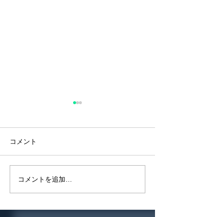
諏訪地域を含む
で医療警報解除
2024年9月20日
コメント
感染症による入院
し、諏訪地域を含
で医療警報が解除
天理駅前のまちづくりを
コメントを追加…
た。 今後も感染
視察
高齢者等のワクチ
基本的なご協力よ